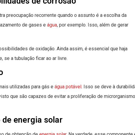
ilidades de corrosão
tra preocupação recorrente quando o assunto é a escolha da
 vazamento de gases e
água
, por exemplo. Isso, além de gerar
ssibilidades de oxidação. Ainda assim, é essencial que haja
e a tubulação ficar ao ar livre.
o
mais utilizadas para gás e
água potável
. Isso se deve à durabili
 visto que são capazes de evitar a proliferação de microrganism
 de energia solar
sso de obtenção de
energia solar
. Na verdade, esse componente 