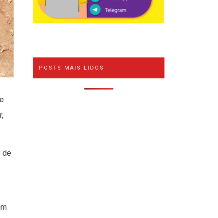
POSTS MAIS LIDOS
 e
r,
o de
ém