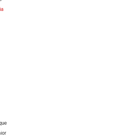
ia
que
ior