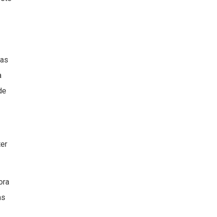
oas
a
de
ter
ora
as