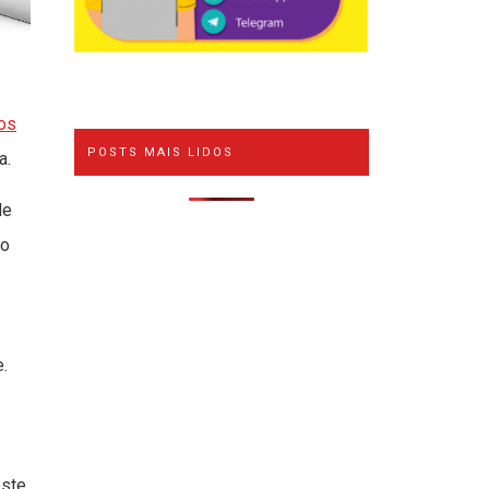
os
POSTS MAIS LIDOS
a.
de
 o
.
este