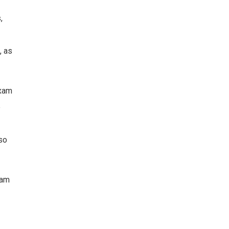
,
, as
xam
e
so
ham